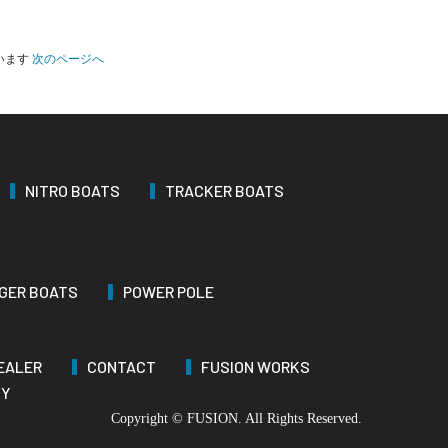
ています
次のページへ
NITRO BOATS
TRACKER BOATS
GER BOATS
POWER POLE
EALER
CONTACT
FUSION WORKS
CY
Copyright © FUSION. All Rights Reserved.