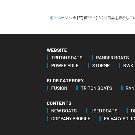
前のページへ
全 [77] 商品中 [13-24] 商品を表示し
WEBSITE
TRITON BOATS
RANGER BOATS
POWER POLE
STORMR
BWK
BLOG CATEGORY
FUSION
TRITON BOATS
RAN
CONTENTS
NEW BOATS
USED BOATS
D
COMPANY PROFILE
PRIVACY POLI