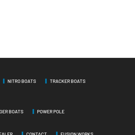
NITRO BOATS
TRACKER BOATS
GER BOATS
POWER POLE
EALER
CONTACT
FUSION WORKS