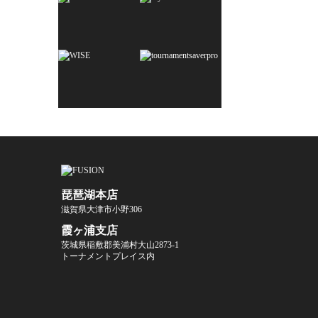
琵琶湖本店
滋賀県大津市小野306
霞ヶ浦支店
茨城県稲敷郡美浦村大山2873-1
トーナメントプレイス内